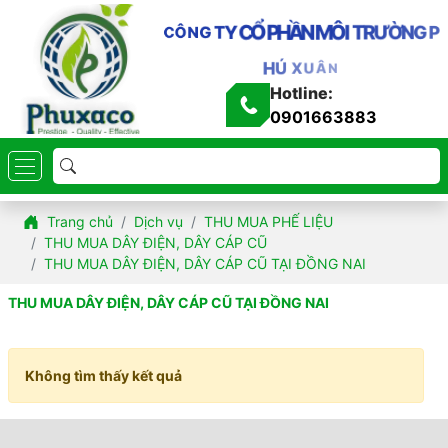
H
Ầ
N
P
M
Ô
I
T
R
Ư
Ờ
N
Ổ
G
P
C
Y
T
G
N
Ô
C
H
Ú
X
U
Â
N
Hotline:
0901663883
Trang chủ
Dịch vụ
THU MUA PHẾ LIỆU
THU MUA DÂY ĐIỆN, DÂY CÁP CŨ
THU MUA DÂY ĐIỆN, DÂY CÁP CŨ TẠI ĐỒNG NAI
THU MUA DÂY ĐIỆN, DÂY CÁP CŨ TẠI ĐỒNG NAI
Không tìm thấy kết quả