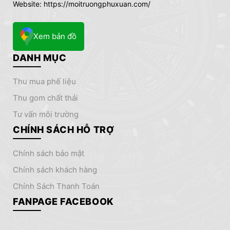
Website: https://moitruongphuxuan.com/
Xem bản đồ
DANH MỤC
thu mua phế liệu
thu gom chất thải
tư vấn môi trường
CHÍNH SÁCH HỖ TRỢ
chính sách bảo mật
chính sách khách hàng
Chính Sách Thanh Toán
FANPAGE FACEBOOK