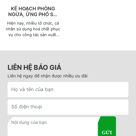
KẾ HOẠCH PHÒNG
NGỪA, ỨNG PHÓ SỰ
CỐ HÓA CHẤT
Hiện nay, nhiều tổ chức, cá
nhân sử dụng hoá chất phục
vụ cho công tác sản xuất.
Tuy nhiên khi được yêu cầu
đưa ra Kế hoạch phòng ngừa
ứng phó sự cố hóa chất, các
tổ chức, cá nhân còn khá
lúng túng, thắc mắc không
LIÊN HỆ BÁO GIÁ
rõ Kế hoạch phòng ngừa
ứng phó sự cố hóa chất là
Liên hệ ngay để nhận được nhiều ưu đãi
gì? Đơn vị của mình có cần
lập Kế hoạch này không?
Văn bản nào quy định về xây
dựng kế hoạch phòng ngừa
ứng phó sự cố hóa chất?…