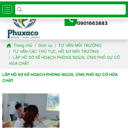
Hotline:
0901663883
Trang chủ
Dịch vụ
TƯ VẤN MÔI TRƯỜNG
TƯ VẤN CÁC THỦ TỤC, HỒ SƠ MÔI TRƯỜNG
LẬP HỒ SƠ KẾ HOẠCH PHÒNG NGỪA, ỨNG PHÓ SỰ CỐ
HÓA CHẤT
LẬP HỒ SƠ KẾ HOẠCH PHÒNG NGỪA, ỨNG PHÓ SỰ CỐ HÓA
CHẤT