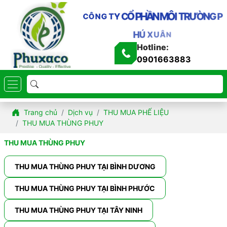
N
M
Ô
I
Ầ
T
R
Ư
Ờ
H
N
G
P
P
Ổ
C
Y
T
G
N
Ô
C
H
Ú
X
U
Â
N
Hotline:
0901663883
Trang chủ
Dịch vụ
THU MUA PHẾ LIỆU
THU MUA THÙNG PHUY
THU MUA THÙNG PHUY
THU MUA THÙNG PHUY TẠI BÌNH DƯƠNG
THU MUA THÙNG PHUY TẠI BÌNH PHƯỚC
THU MUA THÙNG PHUY TẠI TÂY NINH