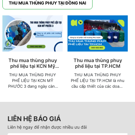
THU MUA THÙNG PHUY TẠI ĐỒNG NAI
Thu mua thùng phuy
Thu mua thùng phuy
phế liệu tại KCN Mỹ
phế liệu tại TP.HCM
Phước 3
THU MUA THÙNG PHUY
THU MUA THÙNG PHUY
PHẾ LIỆU TẠI KCN MỸ
PHẾ LIỆU TẠI TP.HCM là nhu
PHƯỚC 3 đang ngày càng
cầu cấp thiết của các doanh
gia tăng giúp việc quản lý và
nghiệp, góp phần bảo vệ
xử lý chất thải công nghiệp
môi trường sống. Việc xử lý
luôn là bài toán đau đầu của
thùng phuy phế liệu không
các doanh nghiệp.
đúng cách không chỉ gây
lãng phí tài nguyên mà còn
LIÊN HỆ BÁO GIÁ
tiềm ẩn nguy cơ gây ô nhiễm
môi trường.
Liên hệ ngay để nhận được nhiều ưu đãi