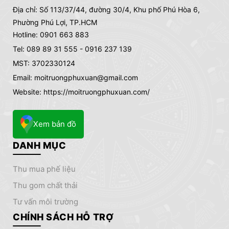
Địa chỉ:
Số 113/37/44, đường 30/4, Khu phố Phú Hòa 6,
Phường Phú Lợi, TP.HCM
Hotline: 0901 663 883
Tel: 089 89 31 555 - 0916 237 139
MST: 3702330124
Email: moitruongphuxuan@gmail.com
Website: https://moitruongphuxuan.com/
Xem bản đồ
DANH MỤC
thu mua phế liệu
thu gom chất thải
tư vấn môi trường
CHÍNH SÁCH HỖ TRỢ