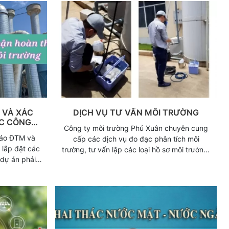
ng có giấy
biệt là Luật BVMT 2020 thì doanh nghiệp sẽ
ịnh xử phạt
lập hồ sơ xin cấp giấy phép môi trường
(GPMT). Tất cả quy định về nội dung, căn
cứ, thời điểm, hồ sơ, trình tự thủ tục quy trình
thực hiện về cấp GPMT đều được quy định
tại Mục 4 Chương 4 của Luật BVMT 2020.
 VÀ XÁC
DỊCH VỤ TƯ VẤN MÔI TRƯỜNG
C CÔNG
Công ty môi trường Phú Xuân chuyên cung
RƯỜNG
cáo ĐTM và
cấp các dịch vụ đo đạc phân tích môi
 lắp đặt các
trường, tư vấn lập các loại hồ sơ môi trường,
 dự án phải
xây dựng các công trình xử lý nước thải, khí
hử nghiệm và
thải với ưu điểm được đặt ra hàng đầu là UY
 trình BVMT
TÍN - CHẤT LƯỢNG - CHUYÊN NGHIỆP.
ử nghiệm dây
y nhiên, hiện
ua giai đoạn
 hoặc không