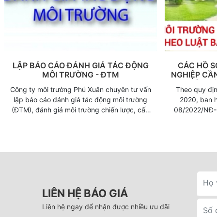
s
LẬP BÁO CÁO ĐÁNH GIÁ TÁC ĐỘNG
CÁC HỒ S
MÔI TRƯỜNG - ĐTM
NGHIỆP CẦ
BẢO V
Công ty môi trường Phú Xuân chuyên tư vấn
Theo quy địn
lập báo cáo đánh giá tác động môi trường
2020, ban 
(ĐTM), đánh giá môi trường chiến lược, cấp
08/2022/NĐ-
bộ, cấp sở cho tất cả công ty doanh nghiệp
BTNMT, một s
trên toàn quốc. Với tiêu chí “Uy tín đặt lên
được bổ sung
hàng đầu”, cho khách hàng có “Niềm tin –
phần giúp d
vững bền” đối với công ty chúng tôi
các thủ tục hàn
chi phí. Tuy 
thể dẫn đến k
do chưa nắm rõ
để tìm hiểu kỹ hơn. Hiểu được đi
LIÊN HỆ BÁO GIÁ
ty Môi trường
Liên hệ ngay để nhận được nhiều ưu đãi
tin về các