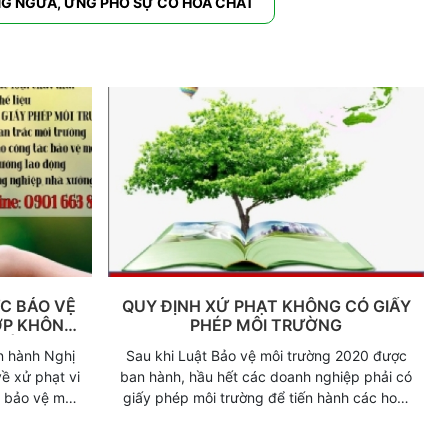
NG NGỪA, ỨNG PHÓ SỰ CỐ HÓA CHẤT
C BẢO VỆ
QUY ĐỊNH XỬ PHẠT KHÔNG CÓ GIẤY
ỢP KHÔNG
PHÉP MÔI TRƯỜNG
RƯỜNG
n hành Nghị
Sau khi Luật Bảo vệ môi trường 2020 được
ề xử phạt vi
ban hành, hầu hết các doanh nghiệp phải có
 bảo vệ môi
giấy phép môi trường để tiến hành các hoạt
 phạt đối với
động đầu tư, sản xuất, kinh doanh, dịch vụ.
ề bảo vệ môi
Căn cứ theo nhiều quy định khác nhau, đặc