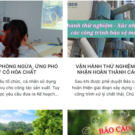
trường đối với trường hợp khô
phép môi trường, một số quy đ
cụ thể như sau:
PHÒNG NGỪA, ỨNG PHÓ
VẬN HÀNH THỬ NGHIỆM
 CỐ HÓA CHẤT
NHẬN HOÀN THÀNH CÁ
TRÌNH BẢO VỆ MÔI T
iều tổ chức, cá nhân sử dụng
Sau khi được phê duyệt Báo 
vụ cho công tác sản xuất. Tuy
hoàn thiện giai đoạn xây dựng -
ược yêu cầu đưa ra Kế hoạch
công trình xử lý chất thải, Chủ
g phó sự cố hóa chất, các tổ
thực hiện công tác vận hành t
 còn khá lúng túng, thắc mắc
xác nhận hoàn thành các công
hoạch phòng ngừa ứng phó sự
song song với việc vận hành th
 gì? Đơn vị của mình có cần lập
chuyền sản xuất tại nhà máy. Tu
không? Văn bản nào quy định
nay nhiều Doanh nghiệp lại bỏ q
kế hoạch phòng ngừa ứng phó
này khiến dự án vận hành trễ