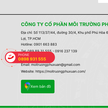
nghiệp cần biế
BV
CÔNG TY CỔ PHẦN MÔI TRƯỜNG P
Địa chỉ:
Số 113/37/44, đường 30/4, Khu phố Phú Hòa 
Lợi, TP.HCM
Hotline: 0901 663 883
Tel: 089 89 31 555 - 0916 237 139
PHONE
MST: 3702330124
0898 931 555
Email: moitruongphuxuan@gmail.com
Website: https://moitruongphuxuan.com/
Xem bản đồ