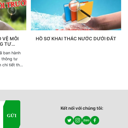
ấp phép của
 nước
 VỆ MÔI
HỒ SƠ KHAI THÁC NƯỚC DƯỚI ĐẤT
G TƯ
MT
ã ban hành
 thông tư
hi tiết thi
ảo vệ môi
ăn cứ theo
/2022/TT-
nh thực hiện
trường như
Kết nối với chúng tôi: