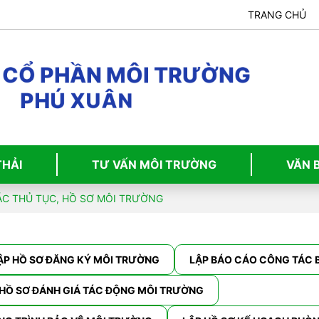
TRANG CHỦ
G
N
Ờ
Ư
R
T
I
Ô
M
N
Ầ
H
P
Ổ
C
P
H
Ú
X
U
Â
N
THẢI
TƯ VẤN MÔI TRƯỜNG
VĂN 
ÁC THỦ TỤC, HỒ SƠ MÔI TRƯỜNG
ẬP HỒ SƠ ĐĂNG KÝ MÔI TRƯỜNG
LẬP BÁO CÁO CÔNG TÁC B
 HỒ SƠ ĐÁNH GIÁ TÁC ĐỘNG MÔI TRƯỜNG