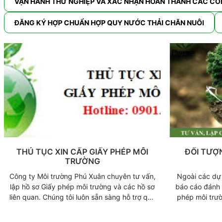
VẬN HÀNH THỬ NGHIỆP VÀ XÁC NHẬN HOÀN THÀNH CÁC CÔ
ĐĂNG KÝ HỢP CHUẨN HỢP QUY NƯỚC THẢI CHĂN NUÔI
THỦ TỤC XIN CẤP GIẤY PHÉP MÔI
ĐỐI TƯỢ
TRƯỜNG
Công ty Môi trường Phú Xuân chuyên tư vấn,
Ngoài các dự 
lập hồ sơ Giấy phép môi trường và các hồ sơ
báo cáo đánh 
liên quan. Chúng tôi luôn sẵn sàng hỗ trợ quý
phép môi trư
khách hàng nhanh chóng và tận tâm nhất.
sẽ có một số 
miễn l