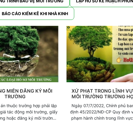
NG TRÌNH BẢO VỆ MÔI TRƯỜNG
LẬP HỒ SƠ KẾ HOẠCH PHÒ
BÁO CÁO KIỂM KÊ KHI NHÀ KINH
NG MIỄN ĐĂNG KÝ MÔI
XỬ PHẠT TRONG LĨNH VỰ
TRƯỜNG
MÔI TRƯỜNG TRƯỜNG H
CÓ GIẤY PHÉP MÔI T
án thuộc trường hợp phải lập
Ngày 07/7/2022, Chính phủ ba
giá tác động môi trường, giấy
định 45/2022/NĐ-CP Quy định v
ờng hoặc đăng ký môi trường,
phạm hành chính trong lĩnh vực
trường hợp doanh nghiệp được
trường, trong đó nêu rõ các mức
ập đăng ký môi trường.
hành vi vi phạm các quy định v