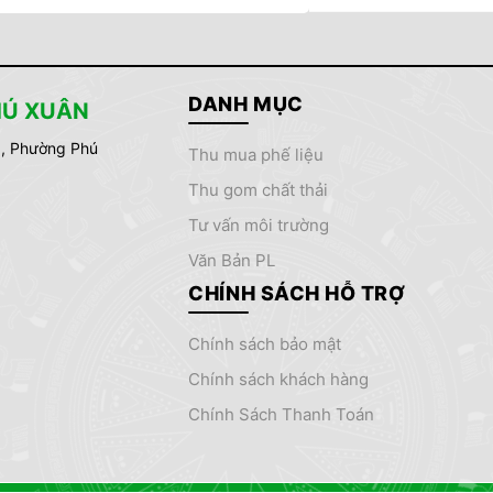
t và phải thực hiện theo LUẬT
MT 2020 như sau:
DANH MỤC
HÚ XUÂN
6, Phường Phú
thu mua phế liệu
thu gom chất thải
tư vấn môi trường
Văn Bản PL
CHÍNH SÁCH HỖ TRỢ
chính sách bảo mật
chính sách khách hàng
Chính Sách Thanh Toán