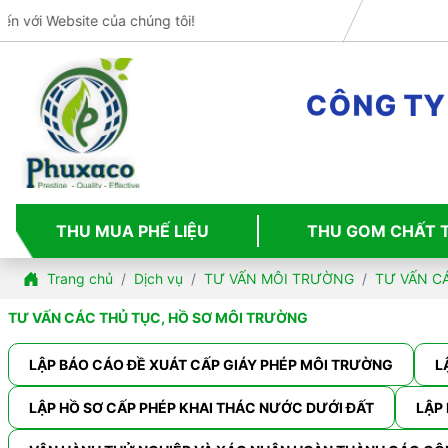
Website của chúng tôi!
C
Ô
N
G
Y
T
THU MUA PHẾ LIỆU
THU GOM CHẤT 
Trang chủ
Dịch vụ
TƯ VẤN MÔI TRƯỜNG
TƯ VẤN C
TƯ VẤN CÁC THỦ TỤC, HỒ SƠ MÔI TRƯỜNG
LẬP BÁO CÁO ĐỀ XUÁT CẤP GIÁY PHÉP MÔI TRƯỜNG
L
LẬP HỒ SƠ CẤP PHÉP KHAI THÁC NƯỚC DƯỚI ĐẤT
LẬP