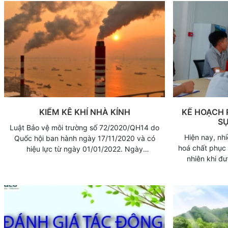
KIỂM KÊ KHÍ NHÀ KÍNH
KẾ HOẠCH 
SỰ
Luật Bảo vệ môi trường số 72/2020/QH14 do
Hiện nay, nh
Quốc hội ban hành ngày 17/11/2020 và có
hoá chất phục 
hiệu lực từ ngày 01/01/2022. Ngày
nhiên khi đ
07/01/2022 Chính phủ, Bộ Tài nguyên và Môi
phòng ngừa ứn
trường đã ban hành Nghị định 06/2022/NĐ-
chức, cá nhân
CP và thông tư số 01/2022/TT-BTNMT quy
không rõ Kế 
định chi tiết một số điều Luật bảo vệ môi
cố hóa chất là
trường về giảm nhẹ phát thải khí nhà kính và
Kế hoạch này 
bảo vệ tầng ô-dôn.
về xây dựng 