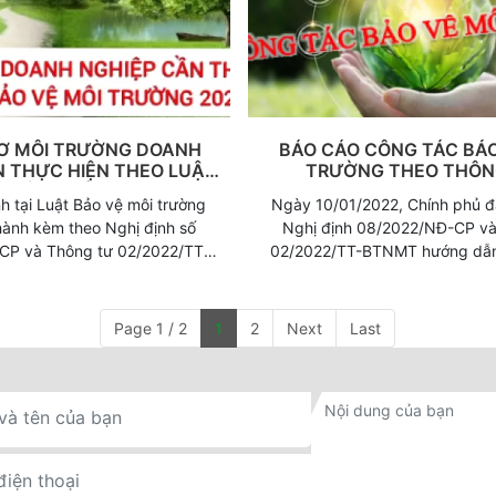
ự cố hóa chất?…
được vận hành vì chưa có sự c
các cơ quan quản lý nhà
Ơ MÔI TRƯỜNG DOANH
BÁO CÁO CÔNG TÁC BẢO
N THỰC HIỆN THEO LUẬT
TRƯỜNG THEO THÔN
Ệ MÔI TRƯỜNG 2020
02/2022/TT-BTN
h tại Luật Bảo vệ môi trường
Ngày 10/01/2022, Chính phủ đ
hành kèm theo Nghị định số
Nghị định 08/2022/NĐ-CP và
CP và Thông tư 02/2022/TT-
02/2022/TT-BTNMT hướng dẫn c
ố hồ sơ, thủ tục môi trường
hành một số điều của Luật b
, thay thế. Điều này sẽ góp
trường năm 2020. Theo đó, c
oanh nghiệp giảm thiểu được
Chương V, Mục 3 Thông tư 02
Page 1 / 2
1
2
Next
Last
h chính, tiết kiệm thời gian và
BTNMT ngày 10/01/2022, quy đị
nhiên, các thủ tục mới cũng có
Báo cáo công tác bảo vệ môi 
hó khăn trong việc thực hiện
sau:
 thông tin và cần có thời gian
ều đó, Công
 Phú Xuân chia sẽ những thông
 hồ sơ môi trường mà Doanh