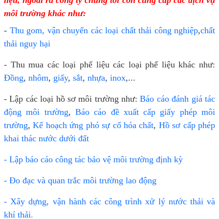
liệu, ngoài ra công ty chúng tôi còn cung cấp các dịch vụ
môi trường khác như:
-
Thu gom, vận chuyển các loại chất thải công nghiệp
,
chất
thải nguy hại
- Thu mua các loại phế liệu các loại phế liệu khác như:
Đồng
,
nhôm
,
giấy
,
sắt
,
nhựa
,
inox
,...
- Lập các loại hồ sơ môi trường như:
Báo cáo đánh giá tác
động môi trường
,
Báo cáo đề xuất cấp giấy phép môi
trường
,
Kế hoạch ứng phó sự cố hóa chất
,
Hồ sơ cấp phép
khai thác nước dưới đất
- Lập báo cáo công tác bảo vệ môi trường định kỳ
- Đo đạc và quan trắc môi trường lao động
- Xây dựng, vận hành các công trình xử lý nước thải và
khí thải.