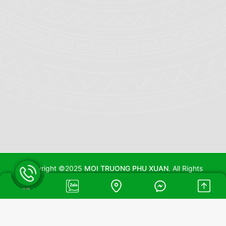
Copyright ©2025
MOI TRUONG PHU XUAN
. All Rights
Reserved. Thiết kế Website MIMA
Đang online: 6
|
Hôm nay: 30
|
Tổng truy cập: 106000