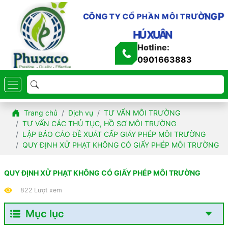
C
Ô
N
G
T
Y
C
P
Ổ
P
H
Ầ
N
G
M
N
Ô
Ờ
I
Ư
R
T
N
Â
U
X
Ú
H
Hotline:
0901663883
Trang chủ
Dịch vụ
TƯ VẤN MÔI TRƯỜNG
TƯ VẤN CÁC THỦ TỤC, HỒ SƠ MÔI TRƯỜNG
LẬP BÁO CÁO ĐỀ XUÁT CẤP GIÁY PHÉP MÔI TRƯỜNG
QUY ĐỊNH XỬ PHẠT KHÔNG CÓ GIẤY PHÉP MÔI TRƯỜNG
QUY ĐỊNH XỬ PHẠT KHÔNG CÓ GIẤY PHÉP MÔI TRƯỜNG
822 Lượt xem
Mục lục