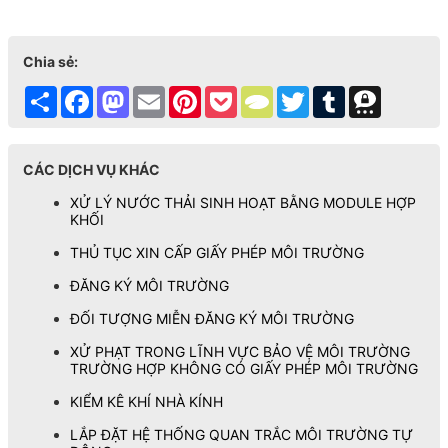
Chia sẻ:
Share
Facebook
Mastodon
Email
Pinterest
Pocket
TypePad
Twitter
Tumblr
Threema
CÁC DỊCH VỤ KHÁC
XỬ LÝ NƯỚC THẢI SINH HOẠT BẰNG MODULE HỢP
KHỐI
THỦ TỤC XIN CẤP GIẤY PHÉP MÔI TRƯỜNG
ĐĂNG KÝ MÔI TRƯỜNG
ĐỐI TƯỢNG MIỄN ĐĂNG KÝ MÔI TRƯỜNG
XỬ PHẠT TRONG LĨNH VỰC BẢO VỆ MÔI TRƯỜNG
TRƯỜNG HỢP KHÔNG CÓ GIẤY PHÉP MÔI TRƯỜNG
KIỂM KÊ KHÍ NHÀ KÍNH
LẮP ĐẶT HỆ THỐNG QUAN TRẮC MÔI TRƯỜNG TỰ