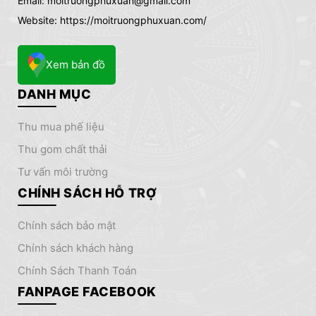
Email: moitruongphuxuan@gmail.com
Website: https://moitruongphuxuan.com/
Xem bản đồ
DANH MỤC
thu mua phế liệu
thu gom chất thải
tư vấn môi trường
CHÍNH SÁCH HỖ TRỢ
chính sách bảo mật
chính sách khách hàng
Chính Sách Thanh Toán
FANPAGE FACEBOOK