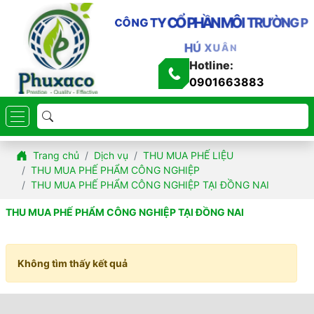
P
H
Ầ
N
M
Ô
I
T
R
Ư
Ổ
Ờ
N
G
C
P
Y
T
G
N
Ô
C
H
Ú
X
U
Â
N
Hotline:
0901663883
Trang chủ
Dịch vụ
THU MUA PHẾ LIỆU
THU MUA PHẾ PHẨM CÔNG NGHIỆP
THU MUA PHẾ PHẨM CÔNG NGHIỆP TẠI ĐỒNG NAI
THU MUA PHẾ PHẨM CÔNG NGHIỆP TẠI ĐỒNG NAI
Không tìm thấy kết quả