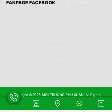
FANPAGE FACEBOOK
Copyright ©2025
MOI TRUONG PHU XUAN
. All Rights
Reserved. Thiết kế Website MIMA
Đang online: 7
|
Hôm nay: 100
|
Tổng truy cập: 105163