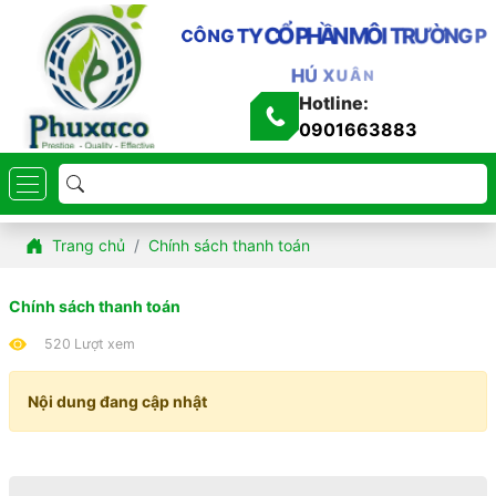
H
Ầ
N
P
M
Ô
I
T
R
Ư
Ờ
Ổ
N
G
P
C
Y
T
G
N
Ô
C
H
Ú
X
U
Â
N
Hotline:
0901663883
Trang chủ
Chính sách thanh toán
Chính sách thanh toán
520 Lượt xem
Nội dung đang cập nhật