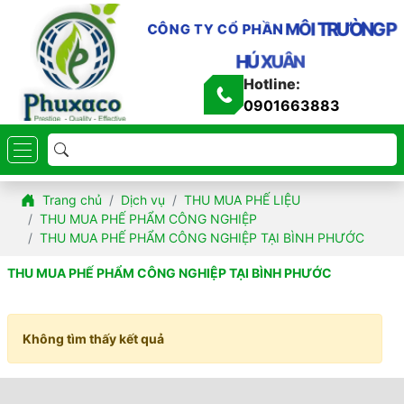
Ờ
N
G
Ư
P
R
T
I
Ô
M
C
Ô
N
N
G
Ầ
T
H
Y
P
C
Ổ
H
Ú
X
U
Â
N
Hotline:
0901663883
Trang chủ
Dịch vụ
THU MUA PHẾ LIỆU
THU MUA PHẾ PHẨM CÔNG NGHIỆP
THU MUA PHẾ PHẨM CÔNG NGHIỆP TẠI BÌNH PHƯỚC
THU MUA PHẾ PHẨM CÔNG NGHIỆP TẠI BÌNH PHƯỚC
Không tìm thấy kết quả