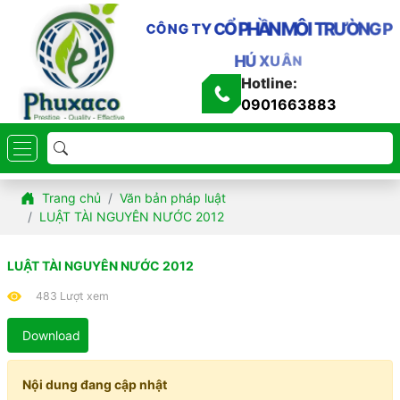
M
Ô
N
I
T
R
Ư
Ầ
Ờ
N
G
H
P
P
Ổ
C
Y
T
G
N
C
Ô
H
Ú
X
U
Â
N
Hotline:
0901663883
Trang chủ
Văn bản pháp luật
LUẬT TÀI NGUYÊN NƯỚC 2012
LUẬT TÀI NGUYÊN NƯỚC 2012
483 Lượt xem
Download
Nội dung đang cập nhật