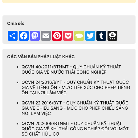
Chia sẻ:
Share
Facebook
Mastodon
Email
Pinterest
Pocket
TypePad
Twitter
Tumblr
Threema
CÁC VĂN BẢN PHÁP LUẬT KHÁC
QCVN 40:2011/BTNMT - QUY CHUẨN KỸ THUẬT
QUỐC GIA VỀ NƯỚC THẢI CÔNG NGHIỆP
QCVN 24:2016/BYT - QUY CHUẨN KỸ THUẬT QUỐC
GIA VỀ TIẾNG ỒN - MỨC TIẾP XÚC CHO PHÉP TIẾNG
ỒN TẠI NƠI LÀM VIỆC
QCVN 22:2016/BYT - QUY CHUẨN KỸ THUẬT QUỐC
GIA VẾ CHIẾU SÁNG - MỨC CHO PHÉP CHIẾU SÁNG
NƠI LÀM VIỆC
QCVN 20:2009/BTNMT - QUY CHUẨN KỸ THUẬT
QUỐC GIA VỀ KHÍ THẢI CÔNG NGHIỆP ĐỐI VỚI MỘT
SỐ CHẤT HỮU CƠ