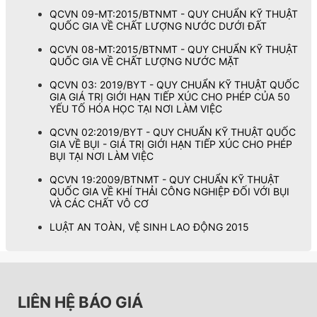
QCVN 09-MT:2015/BTNMT - QUY CHUẨN KỸ THUẬT
QUỐC GIA VỀ CHẤT LƯỢNG NƯỚC DƯỚI ĐẤT
QCVN 08-MT:2015/BTNMT - QUY CHUẨN KỸ THUẬT
QUỐC GIA VỀ CHẤT LƯỢNG NƯỚC MẶT
QCVN 03: 2019/BYT - QUY CHUẨN KỸ THUẬT QUỐC
GIA GIÁ TRỊ GIỚI HẠN TIẾP XÚC CHO PHÉP CỦA 50
YẾU TỐ HÓA HỌC TẠI NƠI LÀM VIỆC
QCVN 02:2019/BYT - QUY CHUẨN KỸ THUẬT QUỐC
GIA VỀ BỤI - GIÁ TRỊ GIỚI HẠN TIẾP XÚC CHO PHÉP
BỤI TẠI NƠI LÀM VIỆC
QCVN 19:2009/BTNMT - QUY CHUẨN KỸ THUẬT
QUỐC GIA VỀ KHÍ THẢI CÔNG NGHIỆP ĐỐI VỚI BỤI
VÀ CÁC CHẤT VÔ CƠ
LUẬT AN TOÀN, VỆ SINH LAO ĐỘNG 2015
LIÊN HỆ BÁO GIÁ