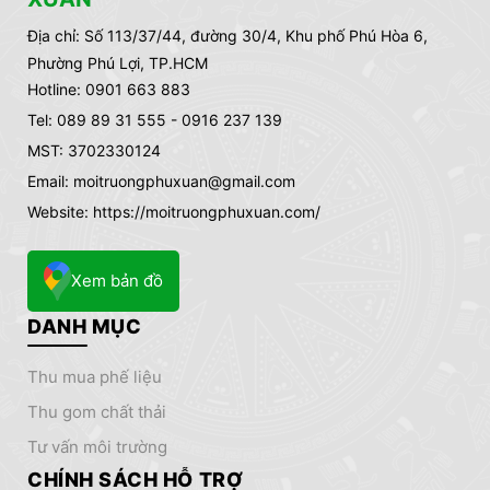
Địa chỉ:
Số 113/37/44, đường 30/4, Khu phố Phú Hòa 6,
Phường Phú Lợi, TP.HCM
Hotline: 0901 663 883
Tel: 089 89 31 555 - 0916 237 139
MST: 3702330124
Email: moitruongphuxuan@gmail.com
Website: https://moitruongphuxuan.com/
Xem bản đồ
DANH MỤC
thu mua phế liệu
thu gom chất thải
tư vấn môi trường
CHÍNH SÁCH HỖ TRỢ