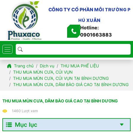
Ầ
N
H
P
M
Ô
Ổ
I
C
T
Y
R
T
Ư
Ờ
G
N
N
G
Ô
C
P
H
Ú
X
U
Â
N
Hotline:
0901663883
Trang chủ
Dịch vụ
THU MUA PHẾ LIỆU
THU MUA MÙN CƯA, CỦI VỤN
THU MUA MÙN CƯA, CỦI VỤN TẠI BÌNH DƯƠNG
THU MUA MÙN CƯA, DĂM BÀO GIÁ CAO TẠI BÌNH DƯƠNG
THU MUA MÙN CƯA, DĂM BÀO GIÁ CAO TẠI BÌNH DƯƠNG
1460 Lượt xem
Mục lục