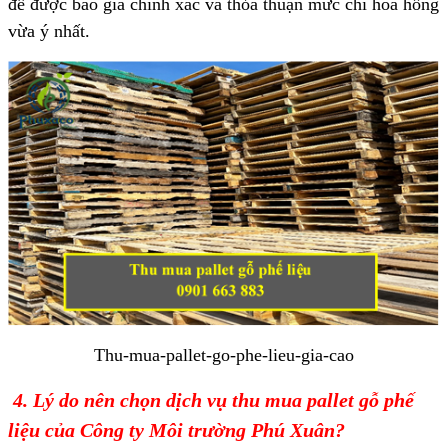
để được báo giá chính xác và thỏa thuận mức chi hoa hồng
vừa ý nhất.
Thu-mua-pallet-go-phe-lieu-gia-cao
4. Lý do nên chọn dịch vụ thu mua pallet gỗ phế
liệu của Công ty Môi trường Phú Xuân?