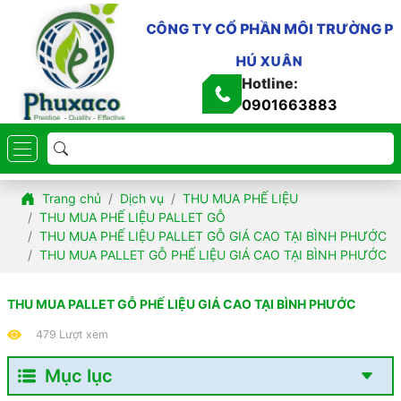
N
Ờ
G
Ư
R
P
T
I
Ô
M
N
Ầ
H
P
Ổ
C
Y
C
T
Ô
N
G
H
Ú
X
U
Â
N
Hotline:
0901663883
Trang chủ
Dịch vụ
THU MUA PHẾ LIỆU
THU MUA PHẾ LIỆU PALLET GỖ
THU MUA PHẾ LIỆU PALLET GỖ GIÁ CAO TẠI BÌNH PHƯỚC
THU MUA PALLET GỖ PHẾ LIỆU GIÁ CAO TẠI BÌNH PHƯỚC
THU MUA PALLET GỖ PHẾ LIỆU GIÁ CAO TẠI BÌNH PHƯỚC
479 Lượt xem
Mục lục