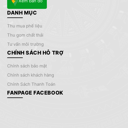
Xem bản đồ
DANH MỤC
thu mua phế liệu
thu gom chất thải
tư vấn môi trường
CHÍNH SÁCH HỖ TRỢ
chính sách bảo mật
chính sách khách hàng
Chính Sách Thanh Toán
FANPAGE FACEBOOK